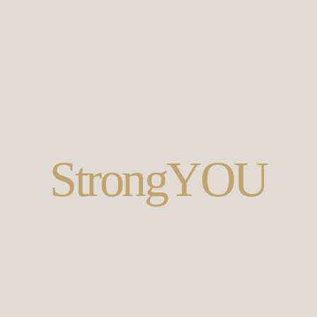
NSYSTEM RESET MIT ÄTHERISCHE
StrongYOU