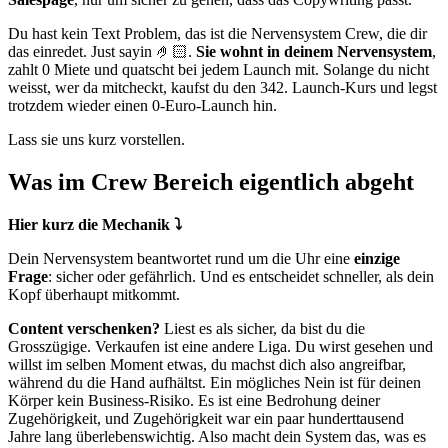
Du hast kein Text Problem, das ist die Nervensystem Crew, die dir
das einredet. Just sayin 🤌🏻.
Sie wohnt in deinem Nervensystem
,
zahlt 0 Miete und quatscht bei jedem Launch mit. Solange du nicht
weisst, wer da mitcheckt, kaufst du den 342. Launch-Kurs und legst
trotzdem wieder einen 0-Euro-Launch hin.
Lass sie uns kurz vorstellen.
Was im Crew Bereich eigentlich abgeht
Hier kurz die Mechanik ⤵️
Dein Nervensystem beantwortet rund um die Uhr eine
einzige
Frage
: sicher oder gefährlich. Und es entscheidet schneller, als dein
Kopf überhaupt mitkommt.
Content verschenken?
Liest es als sicher, da bist du die
Grosszügige. Verkaufen ist eine andere Liga. Du wirst gesehen und
willst im selben Moment etwas, du machst dich also angreifbar,
während du die Hand aufhältst. Ein mögliches Nein ist für deinen
Körper kein Business-Risiko. Es ist eine Bedrohung deiner
Zugehörigkeit, und Zugehörigkeit war ein paar hunderttausend
Jahre lang überlebenswichtig. Also macht dein System das, was es