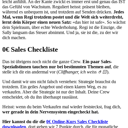
leicht anfühlt. An der Kante zwickt es immer erst und genau das IST
das Gefühl von Wachstum. Reguliert heisst: präsent bleiben,
während es unbequem ist, und trotzdem auf Senden drücken.
Jedes
Mal, wenn Regi trotzdem postet und die Welt sich weiterdreht,
lernt dein Körper einen neuen Satz:
«das hier ist safe». So wächst
dein Spielraum, über echte Wiederholung. Regi ist die Einzige, die
Sally langsam das Steuer abnimmt. Und ja, sie ist die, zu der wir
dich machen.
0€ Sales Checkliste
Das ist übrigens noch nicht die ganze Crew.
Ein paar Sales-
Spezialistinnen tauchen nur bei bestimmten Themen auf
, die
stelle ich dir ein andermal vor (
Cliffhanger, ich weiss 🤌🏻
).
Und damit wir uns nicht falsch verstehen: Strategie brauchst du
trotzdem. Ein geiles Angebot und einen klaren Weg, es zu
verkaufen. Aber die Strategie ist nur der Inhalt. Deine Crew
entscheidet, ob du ihn überhaupt rauslässt.
Heisst: wenn du beim Verkaufen mal wieder feststeckst, frag dich,
wer gerade in dein Nervensystem eingecheckt hat.
Hier kannst du dir die
0€ Online-Kurs Sales Checkliste
downloaden
, dort gehen wir 7 Punkte durch, die für monatliche