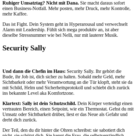
Ruhiger Umsatztag? Nicht mit Dana.
Sie macht daraus sofort
einen Business-Notfall. Mehr posten, mehr Druck, mehr Kontrolle,
mehr Kaffee.
Das ist Fight. Dein System geht in Hyperarousal und verwechselt
Alarm mit Leadership. Fühlt sich mega produktiv an, ist aber
dieselbe Stressnummer wie bei Nelli, nur mit lauterer Musik.
Security Sally
Und dann die Chefin im Haus:
Security Sally. Ihr gehört die
Bude, ihr Job ist, dich sicher zu halten. Sobald mehr Geld, mehr
Sichtbarkeit oder mehr Verantwortung an die Tür klopft, steht sie da
mit Schild, Helm und Sicherheitsprotokoll und schiebt dich zurück
ins bekannte Level aka Komfortzone.
Klartext: Sally ist dein Schutzschild.
Dein Körper verteidigt einen
vertrauten Bereich, einen Setpoint, wie ein Thermostat. Gehst du mit
Umsatz oder Sichtbarkeit drüber, liest er das Neue als Gefahr und
dreht dich zurück.
Der Teil, den du dir hinter die Ohren schreibst: sie sabotiert dich
nicht, sie schützt dich. Sie kennt die Frau, die selbstverständlich